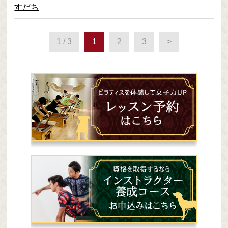
すだち
1 / 3
1
2
3
>