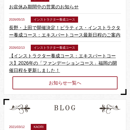
お盆休み期間中の営業のお知らせ
2026/05/15
インストラクター養成コース
長野・上田で開催決定！ピラティス・インストラクタ
ー養成コース：エキスパートコース最新日程のご案内
2026/02/13
インストラクター養成コース
【インストラクター養成コース：エキスパートコー
ス】2026年の「ファンデーションコース」福岡の開
催日程を更新しました！
お知らせ一覧へ
2026/01/09
ワークショップ
【福岡会場：申込枠残りわずか！】Viktor Uygan（ヴ
ィクター・ウイガン）氏 来日ワークショップ
Konnect® Method
2026/01/09
イベント
第2回 ENCOMPASS（エンコンパス）トレーナー養
2021/03/12
KAORI