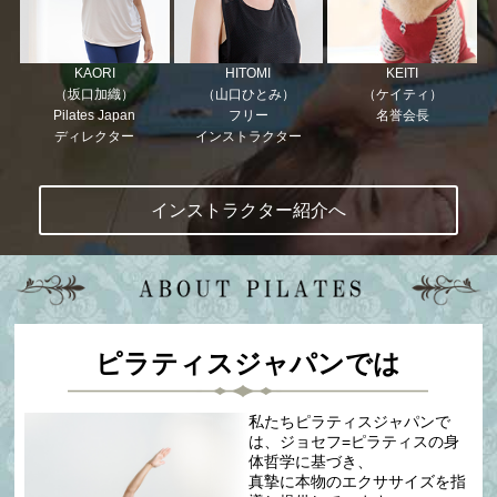
KAORI
HITOMI
KEITI
（坂口加織）
（山口ひとみ）
（ケイティ）
Pilates Japan
フリー
名誉会長
ディレクター
インストラクター
インストラクター紹介へ
ピラティスジャパンでは
私たちピラティスジャパンで
は、ジョセフ=ピラティスの身
体哲学に基づき、
真摯に本物のエクササイズを指