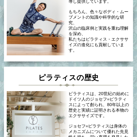
導し提供しています。
もちろん、色々なボディ・ムー
ブメントの知識や科学的な研
究、
沢山の臨床例と実践を重ね理解
を深め、
私たちはピラティス・エクササ
イズの進化にも貢献していま
す。
ピラティスの歴史
ピラティスは、20世紀の始めに
ドイツ人のジョセフ=ピラティ
スによって創られ、80年以上の
歴史と実績に証明される本物の
エクササイズです。
ジョセフ=ピラティスは身体の
メカニズムについて優れた先見
性を持ち、深い真理を発見した