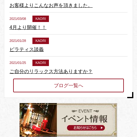
成コース 福岡開催のお知らせ
お客様よりこんなお声を頂きました。
2021/03/08
KAORI
4月より開催！！
2021/01/28
KAORI
ピラティス談義
2021/01/25
KAORI
ご自分のリラックス方法ありますか？
2021/01/02
KAORI
ブログ一覧へ
2021年 明けましておめでとうございます