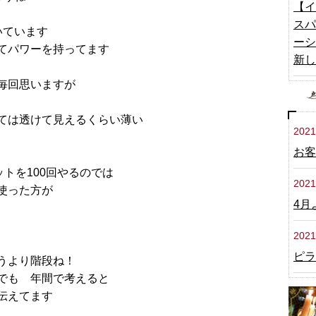
【イ
スパ
いています
ーシ
てパワーを持ってます
新し
毎回思いますが
ては透けて見えるくらい薄い
2021
お客
ットを100回やるのでは
2021
使った方が
4月
2021
ピラ
うより階段ね！
でも 年間で考えると
伝えてます