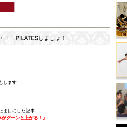
・ PILATESしましょ！
もします
たま目にした記事
率がグ〜ンと上がる！」