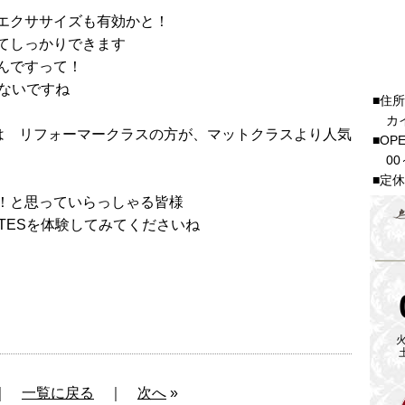
エクササイズも有効かと！
てしっかりできます
んですって！
はないですね
■住
カ
様達には リフォーマークラスの方が、マットクラスより人気
■OP
00
■定
！と思っていらっしゃる皆様
ATESを体験してみてくださいね
火
｜
一覧に戻る
｜
次へ
»