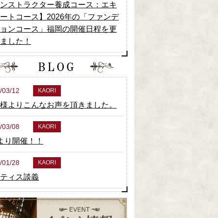
ンストラクター養成コース：エキ
ートコース】2026年の「ファンデ
ョンコース」福岡の開催日程を更
ました！
/03/12
KAORI
様よりこんなお声を頂きました。
/03/08
KAORI
より開催！！
/01/28
KAORI
ティス談義