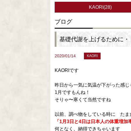
KAORI(28)
ブログ
基礎代謝を上げるために・・
2020/01/14
KAORI
KAORIです
昨日から一気に気温が下がった感じ
1月ですもんね！
そりゃ〜寒くて当然ですね
以前、調べ物をしている時に たま
「1月3日と4日は日本人の体重増加
何となく、納得できちゃいます