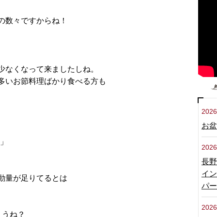
の数々ですからね！
少なくなって来ましたしね。
多いお節料理ばかり食べる方も
2026
お盆
！」
2026
長野
イン
動量が足りてるとは
パー
2026
ょうね？