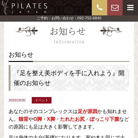
ご予約・お問い合わせ：092-752-8840
お知らせ
『足を整え美ボディを手に入れよう』開
催のお知らせ
2020/10/30
イベント
あなたのそのコンプレックスは
足が原因
かも知れませ
ん。
猫背
や
O脚・X脚
・
たれたお尻
・
ぽっこり下腹
など
の原因にも足は大きく影響してきます。
足は身体の土台(基礎)になります。家や木も同じで土