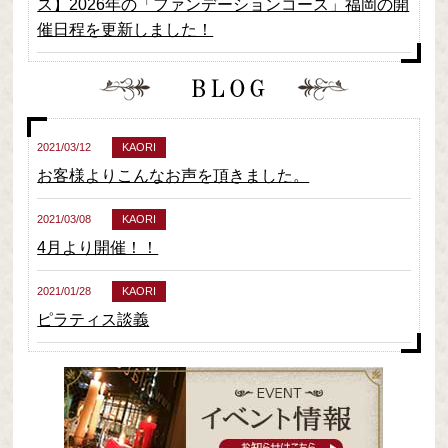
ス】2026年の「ファンデーションコース」福岡の開
催日程を更新しました！
2021/03/12
KAORI
お客様よりこんなお声を頂きました。
2021/03/08
KAORI
4月より開催！！
2021/01/28
KAORI
ピラティス談義